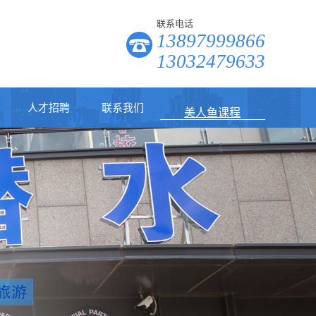
联系电话
公共安全潜水员培训
13897999866
13032479633
自由潜水员培训课程
人才招聘
联系我们
美人鱼课程
潜水装备
潜水打捞
潜水培训
休闲潜水员培训课程
公共安全潜水员培训