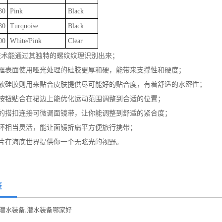
30
Pink
Black
30
Turquoise
Black
700
White/Pink
Clear
fit技术能通过其独特的螺纹纹理识别出来；
镜框表面使用哑光处理的硅胶更厚和硬，能带来支撑性和硬度；
柔软硅胶则用来贴合皮肤提供尽可能好的贴合度，有着舒适的水密性；
的按钮贴合在裙边上能优化运动范围调整到合适的位置；
转的搭扣连接可微调面镜带，让你能调整到舒适的紧合度；
拉环相当灵活，能让面镜折扁平方便旅行携带；
镜片在海底世界提供你一个无眩光的视野。
签
,
潜水装备
潜水装备哪家好