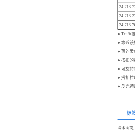
24.713.7
24.713.2
24.713.
● Tru
● 靠近
● 薄的
● 搭扣
● 可旋
● 搭扣
● 反光
标
,
潜水面镜