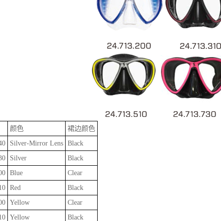
颜色
裙边颜色
40
Silver-Mirror Lens
Black
30
Silver
Black
00
Blue
Clear
10
Red
Black
00
Yellow
Clear
10
Yellow
Black