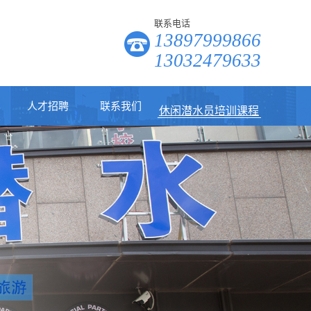
联系电话
潜水培训
13897999866
13032479633
休闲潜水员培训课程
人才招聘
联系我们
公共安全潜水员培训
自由潜水员培训课程
美人鱼课程
潜水装备
潜水打捞
潜水培训