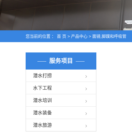
您当前的位置 ：
首 页
>
产品中心
>
面镜,脚蹼和呼吸管
服务项目
潜水打捞
水下工程
潜水培训
潜水装备
潜水旅游